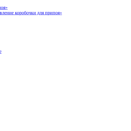
поя»
вление коробочки для припоя»
е