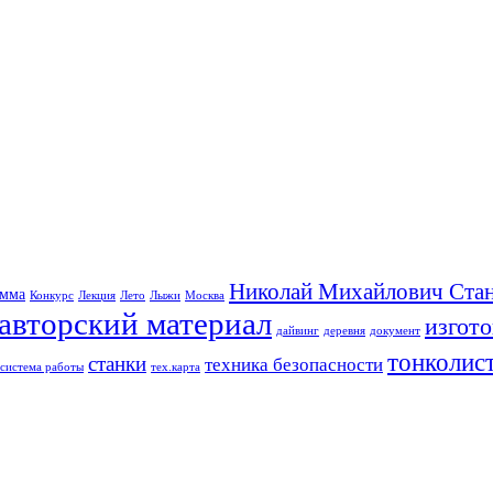
Николай Михайлович Стан
амма
Конкурс
Лекция
Лето
Лыжи
Москва
авторский материал
изгот
дайвинг
деревня
документ
тонколис
станки
техника безопасности
система работы
тех.карта