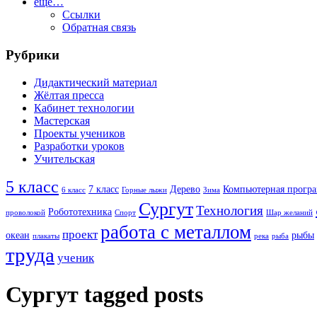
ещё…
Ссылки
Обратная связь
Рубрики
Дидактический материал
Жёлтая пресса
Кабинет технологии
Мастерская
Проекты учеников
Разработки уроков
Учительская
5 класс
7 класс
Дерево
Компьютерная прогр
6 класс
Горные лыжи
Зима
Сургут
Технология
Робототехника
проволокой
Спорт
Шар желаний
работа с металлом
проект
океан
рыбы
плакаты
река
рыба
труда
ученик
Сургут tagged posts