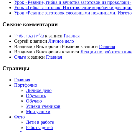
Урок «Резание, гибка и зачистка заготовок из проволоки»
Урок «Гибка заготовок. Изготовление коробочки для при
Урок «Резание заготовок слесарными ножницами. Изгото
Свежие комментарии
עליית מסת שריר
к записи
Главная
Сергей
к записи
Личное дело
Владимир Викторович Романов
к записи
Главная
Владимир Викторович
к записи
Лекции по робототехник
Ольга
к записи
Главная
Страницы
Главная
Портфолио
Личное дело
Обучаюсь
Обучаю
Успехи учеников
Мои успехи
Фото
Дети в работе
Работы детей