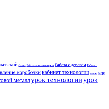
кевский
Работа с деревом
Отчет
Работа за компьютером
Работа с
кабинет технологии
овление коробочки
море
камин
урок технологии
урок
товой металл