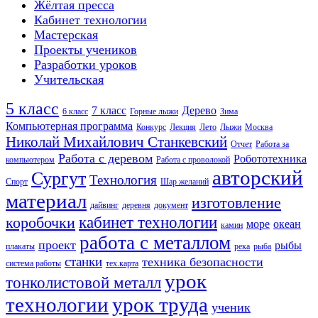
Жёлтая пресса
Кабинет технологии
Мастерская
Проекты учеников
Разработки уроков
Учительская
5 класс
7 класс
Дерево
6 класс
Горные лыжи
Зима
Компьютерная программа
Конкурс
Лекция
Лето
Лыжи
Москва
Николай Михайлович Станкевский
Отчет
Работа за
Работа с деревом
Робототехника
компьютером
Работа с проволокой
авторский
Сургут
Технология
Спорт
Шар желаний
материал
изготовление
дайвинг
деревня
документ
кабинет технологии
коробочки
море
океан
камин
работа с металлом
проект
рыбы
плакаты
река
рыба
станки
техника безопасности
система работы
тех.карта
урок
тонколистовой металл
технологии
урок труда
ученик