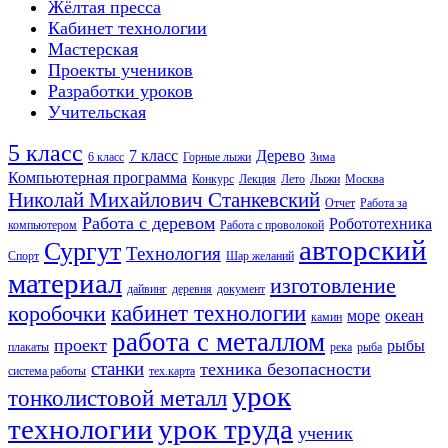
Жёлтая пресса
Кабинет технологии
Мастерская
Проекты учеников
Разработки уроков
Учительская
5 класс
7 класс
Дерево
6 класс
Горные лыжи
Зима
Компьютерная программа
Конкурс
Лекция
Лето
Лыжи
Москва
Николай Михайлович Станкевский
Отчет
Работа за
Работа с деревом
Робототехника
компьютером
Работа с проволокой
авторский
Сургут
Технология
Спорт
Шар желаний
материал
изготовление
дайвинг
деревня
документ
кабинет технологии
коробочки
море
океан
камин
работа с металлом
проект
рыбы
плакаты
река
рыба
станки
техника безопасности
система работы
тех.карта
урок
тонколистовой металл
технологии
урок труда
ученик