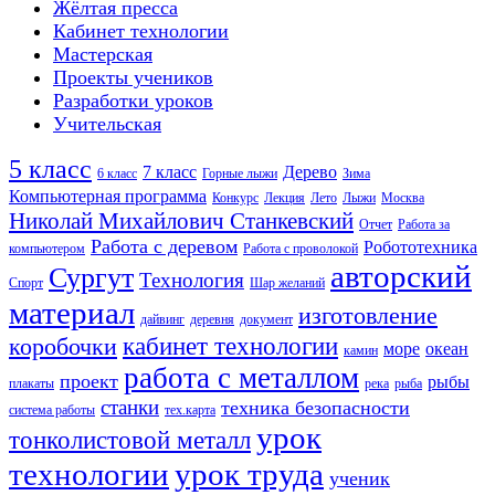
Жёлтая пресса
Кабинет технологии
Мастерская
Проекты учеников
Разработки уроков
Учительская
5 класс
7 класс
Дерево
6 класс
Горные лыжи
Зима
Компьютерная программа
Конкурс
Лекция
Лето
Лыжи
Москва
Николай Михайлович Станкевский
Отчет
Работа за
Работа с деревом
Робототехника
компьютером
Работа с проволокой
авторский
Сургут
Технология
Спорт
Шар желаний
материал
изготовление
дайвинг
деревня
документ
кабинет технологии
коробочки
море
океан
камин
работа с металлом
проект
рыбы
плакаты
река
рыба
станки
техника безопасности
система работы
тех.карта
урок
тонколистовой металл
технологии
урок труда
ученик