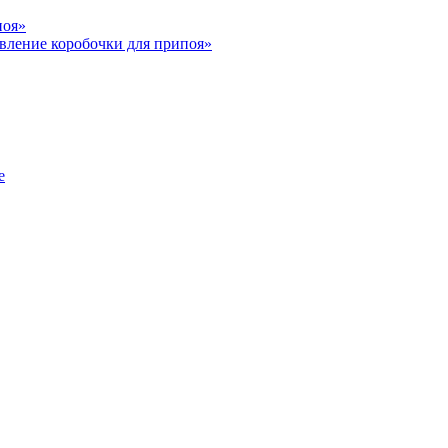
поя»
вление коробочки для припоя»
е