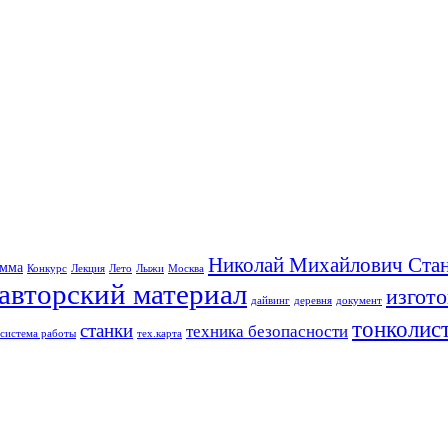
Николай Михайлович Стан
амма
Конкурс
Лекция
Лето
Лыжи
Москва
авторский материал
изгот
дайвинг
деревня
документ
тонколис
станки
техника безопасности
система работы
тех.карта