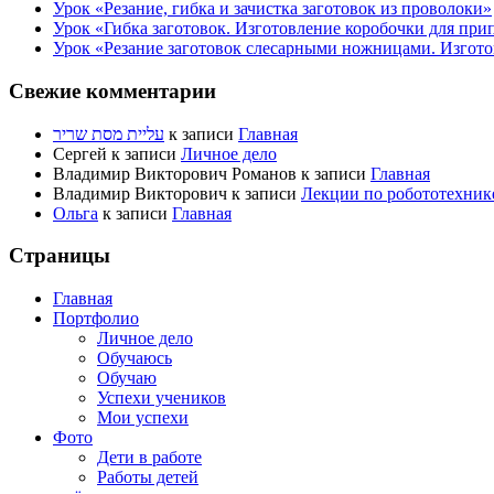
Урок «Резание, гибка и зачистка заготовок из проволоки»
Урок «Гибка заготовок. Изготовление коробочки для при
Урок «Резание заготовок слесарными ножницами. Изгото
Свежие комментарии
עליית מסת שריר
к записи
Главная
Сергей
к записи
Личное дело
Владимир Викторович Романов
к записи
Главная
Владимир Викторович
к записи
Лекции по робототехник
Ольга
к записи
Главная
Страницы
Главная
Портфолио
Личное дело
Обучаюсь
Обучаю
Успехи учеников
Мои успехи
Фото
Дети в работе
Работы детей