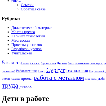
ещё…
Ссылки
Обратная связь
Рубрики
Дидактический материал
Жёлтая пресса
Кабинет технологии
Мастерская
Проекты учеников
Разработки уроков
Учительская
5 класс
7 класс
Дерево
Компьютерная прогр
6 класс
Горные лыжи
Зима
Сургут
Технология
Робототехника
проволокой
Спорт
Шар желаний
работа с металлом
проект
океан
рыбы
плакаты
река
рыба
труда
ученик
Дети в работе