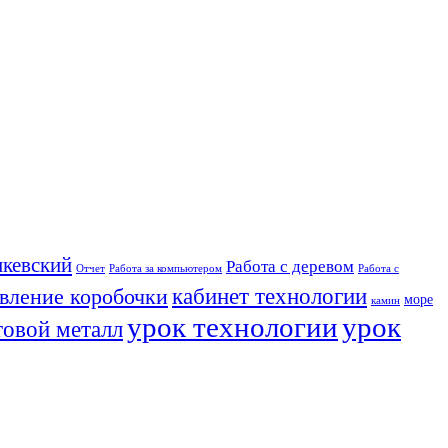
кевский
Работа с деревом
Отчет
Работа за компьютером
Работа с
кабинет технологии
овление коробочки
море
камин
урок технологии
урок
товой металл