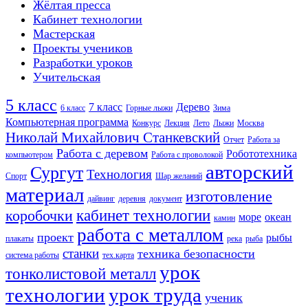
Жёлтая пресса
Кабинет технологии
Мастерская
Проекты учеников
Разработки уроков
Учительская
5 класс
7 класс
Дерево
6 класс
Горные лыжи
Зима
Компьютерная программа
Конкурс
Лекция
Лето
Лыжи
Москва
Николай Михайлович Станкевский
Отчет
Работа за
Работа с деревом
Робототехника
компьютером
Работа с проволокой
авторский
Сургут
Технология
Спорт
Шар желаний
материал
изготовление
дайвинг
деревня
документ
кабинет технологии
коробочки
море
океан
камин
работа с металлом
проект
рыбы
плакаты
река
рыба
станки
техника безопасности
система работы
тех.карта
урок
тонколистовой металл
технологии
урок труда
ученик