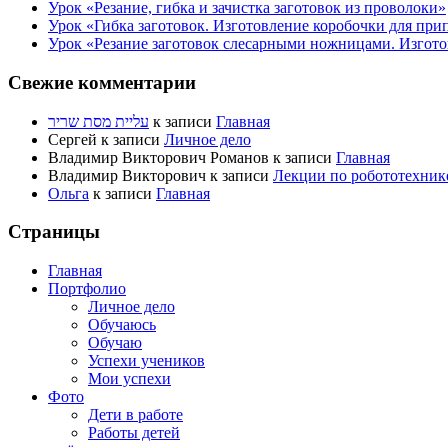
Урок «Резание, гибка и зачистка заготовок из проволоки»
Урок «Гибка заготовок. Изготовление коробочки для при
Урок «Резание заготовок слесарными ножницами. Изгото
Свежие комментарии
עליית מסת שריר
к записи
Главная
Сергей
к записи
Личное дело
Владимир Викторович Романов
к записи
Главная
Владимир Викторович
к записи
Лекции по робототехник
Ольга
к записи
Главная
Страницы
Главная
Портфолио
Личное дело
Обучаюсь
Обучаю
Успехи учеников
Мои успехи
Фото
Дети в работе
Работы детей