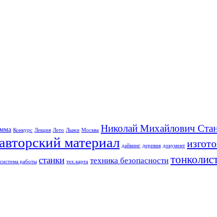
Николай Михайлович Стан
амма
Конкурс
Лекция
Лето
Лыжи
Москва
авторский материал
изгот
дайвинг
деревня
документ
тонколис
станки
техника безопасности
система работы
тех.карта