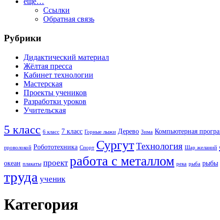
ещё…
Ссылки
Обратная связь
Рубрики
Дидактический материал
Жёлтая пресса
Кабинет технологии
Мастерская
Проекты учеников
Разработки уроков
Учительская
5 класс
7 класс
Дерево
Компьютерная прогр
6 класс
Горные лыжи
Зима
Сургут
Технология
Робототехника
проволокой
Спорт
Шар желаний
работа с металлом
проект
океан
рыбы
плакаты
река
рыба
труда
ученик
Категория