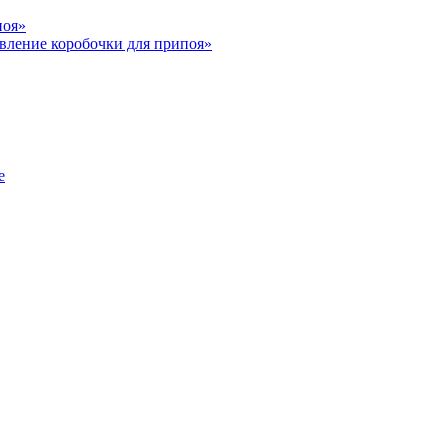
поя»
вление коробочки для припоя»
е