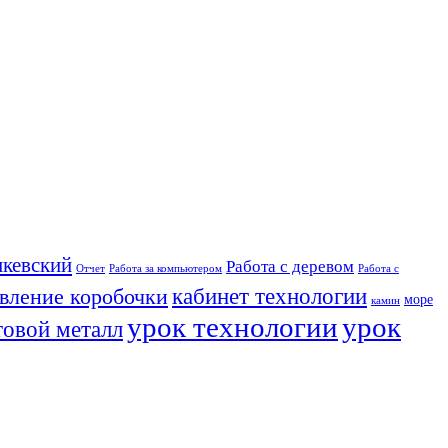
кевский
Работа с деревом
Отчет
Работа за компьютером
Работа с
кабинет технологии
овление коробочки
море
камин
урок технологии
урок
товой металл