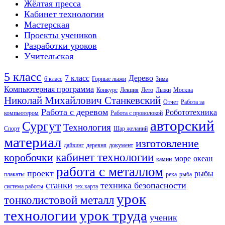
Жёлтая пресса
Кабинет технологии
Мастерская
Проекты учеников
Разработки уроков
Учительская
5 класс
7 класс
Дерево
6 класс
Горные лыжи
Зима
Компьютерная программа
Конкурс
Лекция
Лето
Лыжи
Москва
Николай Михайлович Станкевский
Отчет
Работа за
Работа с деревом
Робототехника
компьютером
Работа с проволокой
авторский
Сургут
Технология
Спорт
Шар желаний
материал
изготовление
дайвинг
деревня
документ
кабинет технологии
коробочки
море
океан
камин
работа с металлом
проект
рыбы
плакаты
река
рыба
станки
техника безопасности
система работы
тех.карта
урок
тонколистовой металл
технологии
урок труда
ученик