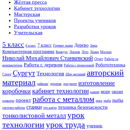
Жёлтая пресса
Кабинет технологии
Мастерская
Проекты учеников
Разработки уроков
Учительская
5 класс
7 класс
Дерево
6 класс
Горные лыжи
Зима
Компьютерная программа
Конкурс
Лекция
Лето
Лыжи
Москва
Николай Михайлович Станкевский
Отчет
Работа за
Работа с деревом
Робототехника
компьютером
Работа с проволокой
авторский
Сургут
Технология
Спорт
Шар желаний
материал
изготовление
дайвинг
деревня
документ
кабинет технологии
коробочки
море
океан
камин
работа с металлом
проект
рыбы
плакаты
река
рыба
станки
техника безопасности
система работы
тех.карта
урок
тонколистовой металл
технологии
урок труда
ученик