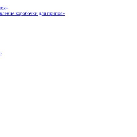
поя»
вление коробочки для припоя»
е