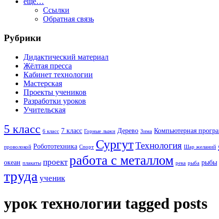
ещё…
Ссылки
Обратная связь
Рубрики
Дидактический материал
Жёлтая пресса
Кабинет технологии
Мастерская
Проекты учеников
Разработки уроков
Учительская
5 класс
7 класс
Дерево
Компьютерная прогр
6 класс
Горные лыжи
Зима
Сургут
Технология
Робототехника
проволокой
Спорт
Шар желаний
работа с металлом
проект
океан
рыбы
плакаты
река
рыба
труда
ученик
урок технологии tagged posts