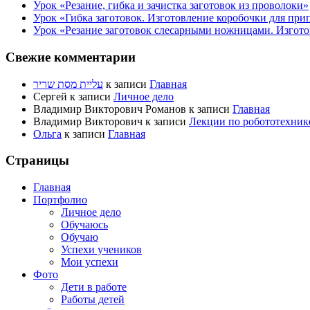
Урок «Резание, гибка и зачистка заготовок из проволоки»
Урок «Гибка заготовок. Изготовление коробочки для при
Урок «Резание заготовок слесарными ножницами. Изгото
Свежие комментарии
עליית מסת שריר
к записи
Главная
Сергей
к записи
Личное дело
Владимир Викторович Романов
к записи
Главная
Владимир Викторович
к записи
Лекции по робототехник
Ольга
к записи
Главная
Страницы
Главная
Портфолио
Личное дело
Обучаюсь
Обучаю
Успехи учеников
Мои успехи
Фото
Дети в работе
Работы детей