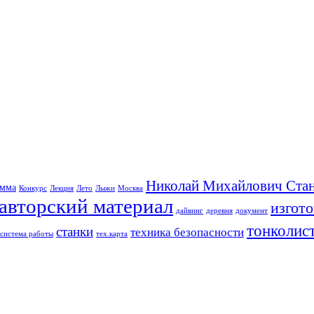
Николай Михайлович Стан
амма
Конкурс
Лекция
Лето
Лыжи
Москва
авторский материал
изгот
дайвинг
деревня
документ
тонколис
станки
техника безопасности
система работы
тех.карта