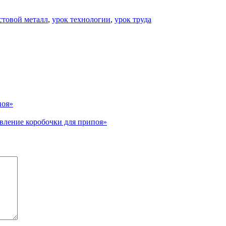
стовой металл
,
урок технологии
,
урок труда
поя»
вление коробочки для припоя»