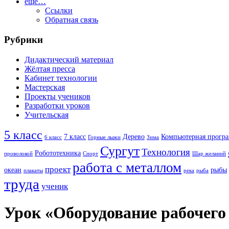
ещё…
Ссылки
Обратная связь
Рубрики
Дидактический материал
Жёлтая пресса
Кабинет технологии
Мастерская
Проекты учеников
Разработки уроков
Учительская
5 класс
7 класс
Дерево
Компьютерная прогр
6 класс
Горные лыжи
Зима
Сургут
Технология
Робототехника
проволокой
Спорт
Шар желаний
работа с металлом
проект
океан
рыбы
плакаты
река
рыба
труда
ученик
Урок «Оборудование рабочего 