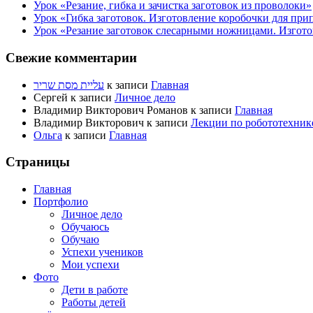
Урок «Резание, гибка и зачистка заготовок из проволоки»
Урок «Гибка заготовок. Изготовление коробочки для при
Урок «Резание заготовок слесарными ножницами. Изгото
Свежие комментарии
עליית מסת שריר
к записи
Главная
Сергей
к записи
Личное дело
Владимир Викторович Романов
к записи
Главная
Владимир Викторович
к записи
Лекции по робототехник
Ольга
к записи
Главная
Страницы
Главная
Портфолио
Личное дело
Обучаюсь
Обучаю
Успехи учеников
Мои успехи
Фото
Дети в работе
Работы детей