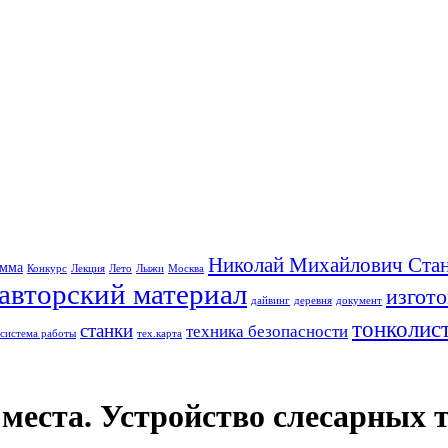
Николай Михайлович Стан
амма
Конкурс
Лекция
Лето
Лыжи
Москва
авторский материал
изгот
дайвинг
деревня
документ
тонколис
станки
техника безопасности
система работы
тех.карта
места. Устройство слесарных т