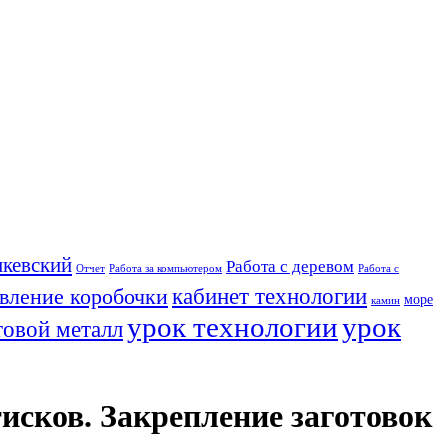
кевский
Работа с деревом
Отчет
Работа за компьютером
Работа с
кабинет технологии
овление коробочки
море
камин
урок технологии
урок
товой металл
исков. Закрепление заготовок