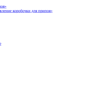
поя»
вление коробочки для припоя»
е