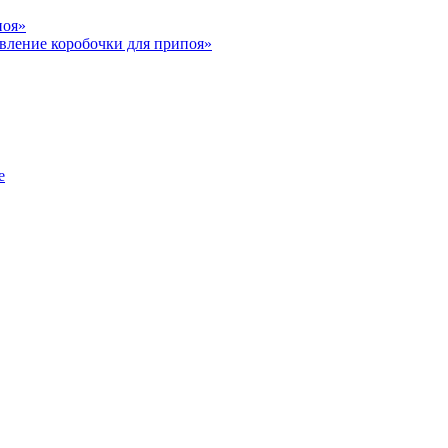
поя»
вление коробочки для припоя»
е