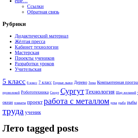
ещё…
Ссылки
Обратная связь
Рубрики
Дидактический материал
Жёлтая пресса
Кабинет технологии
Мастерская
Проекты учеников
Разработки уроков
Учительская
5 класс
7 класс
Дерево
Компьютерная прогр
6 класс
Горные лыжи
Зима
Сургут
Технология
Робототехника
проволокой
Спорт
Шар желаний
работа с металлом
проект
океан
рыбы
плакаты
река
рыба
труда
ученик
Лето tagged posts