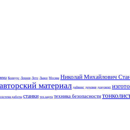
Николай Михайлович Стан
амма
Конкурс
Лекция
Лето
Лыжи
Москва
авторский материал
изгот
дайвинг
деревня
документ
тонколис
станки
техника безопасности
система работы
тех.карта