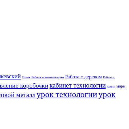
кевский
Работа с деревом
Отчет
Работа за компьютером
Работа с
кабинет технологии
овление коробочки
море
камин
урок технологии
урок
товой металл