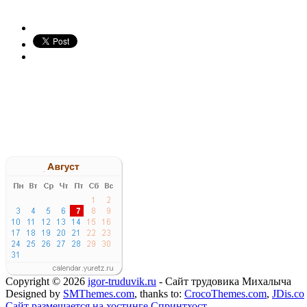
Copyright © 2026
igor-truduvik.ru
- Сайт трудовика Михалыча
Designed by
SMThemes.com
, thanks to:
CrocoThemes.com
,
JDis.co
Сайт размещается на хостинге Спринтхост